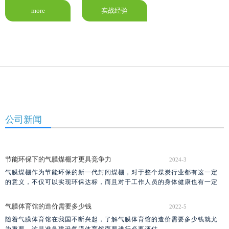
年，甚至更远的时间里，希望广大客户和我们一起同行，相互扶持，共创美好的明天。
more
实战经验
公司新闻
节能环保下的气膜煤棚才更具竞争力
2024-3
气膜煤棚作为节能环保的新一代封闭煤棚，对于整个煤炭行业都有这一定
的意义，不仅可以实现环保达标，而且对于工作人员的身体健康也有一定
的提升作用。
气膜体育馆的造价需要多少钱
2022-5
随着气膜体育馆在我国不断兴起，了解气膜体育馆的造价需要多少钱就尤
为重要，这是准备建设气膜体育馆而要进行必要评估。