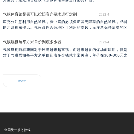
气膜体育馆是否可以按照客户要求进行定制
2022-4
应充分注意利用自然通风，有中庭的必须保证其无障碍的自然通风，或辅
助之以机械排风。气候条件合适地区可利用穿堂风，应注意保持清洁的区
域位于通风的上风侧。凡是产生有味气体、水汽和潮湿作业的用房，必须
设机械排风。
气膜煤棚每平方米单价到底多少钱
2022-4
气膜煤棚随着我国对于环境越来越重视，而越来越多的煤场而应用，但是
对于气膜煤棚每平方米单价到底多少钱就非常关注，单价在300-800元之
间，这个价格也是根据很多因素决定的，而并不能给出一个准确的价格。
more
全国统一服务热线